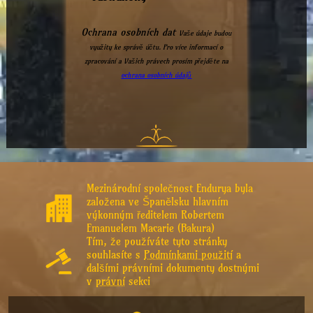
Ochrana osobních dat
Vaše údaje budou
využity ke správě účtu. Pro více informací o
zpracování a Vašich právech prosím přejděte na
ochrana osobních údajů
Mezinárodní společnost Endurya byla
založena ve Španělsku hlavním
výkonným ředitelem Robertem
Emanuelem Macarie (Bakura)
Tím, že používáte tyto stránky
souhlasíte s
Podmínkami použití
a
dalšími právními dokumenty dostnými
v
právní
sekci