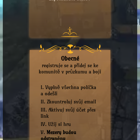
Obecné
registruje se a přidej se ke
komunitě v průzkumu a boji
Vyplně všechna políčka
a odešli
Zkountroluj svůj email
Aktivuj svůj účet přes
link
Užij si hru
Mezery budou
odstraněny