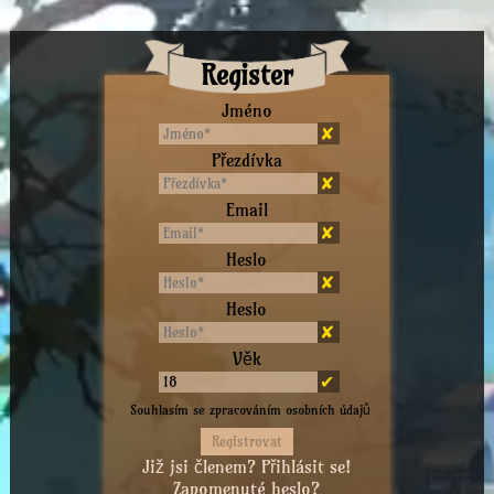
Register
Jméno
✘
Přezdívka
✘
Email
✘
Heslo
✘
Heslo
✘
Věk
✔
Souhlasím se zpracováním osobních údajů
Již jsi členem? Přihlásit se!
Zapomenuté heslo?