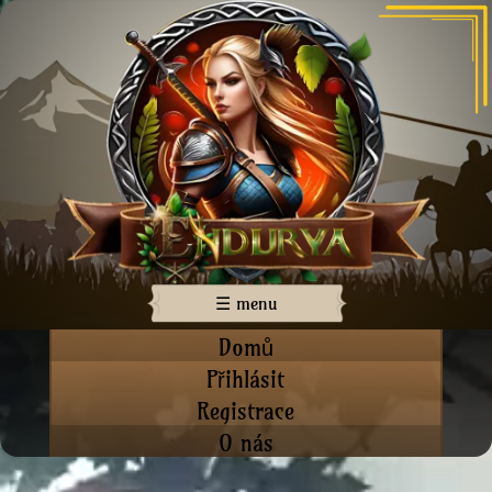
☰ menu
Domů
Přihlásit
Registrace
O nás